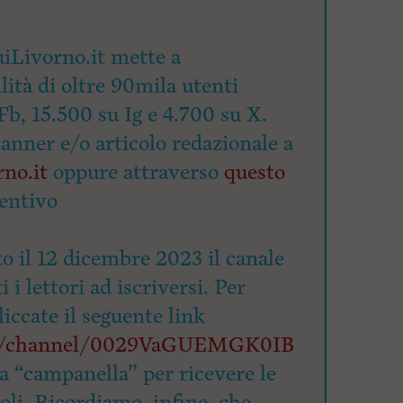
iLivorno.it mette a
lità di oltre 90mila utenti
Fb, 15.500 su Ig e 4.700 su X.
banner e/o articolo redazionale a
no.it
oppure attraverso
questo
entivo
o il 12 dicembre 2023 il canale
 i lettori ad iscriversi. Per
cliccate il seguente link
om/channel/0029VaGUEMGK0IB
la “campanella” per ricevere le
coli. Ricordiamo, infine, che