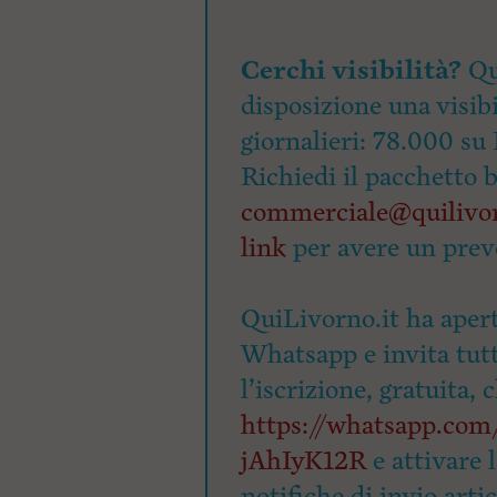
Cerchi visibilità?
Qu
disposizione una visibi
giornalieri: 78.000 su 
Richiedi il pacchetto 
commerciale@quilivor
link
per avere un prev
QuiLivorno.it ha apert
Whatsapp e invita tutti
l’iscrizione, gratuita, 
https://whatsapp.c
jAhIyK12R
e attivare 
notifiche di invio arti