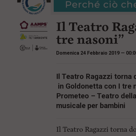
r
t
i
e
n
n
c
Il Teatro Rag
u
i
t
p
i
tre nasoni”
a
p
l
r
e
i
Domenica 24 Febbraio 2019 — 00:0
:
n
c
i
p
Il Teatro Ragazzi torna
a
l
in Goldonetta con I tre 
i
V
Prometeo – Teatro della
a
i
musicale per bambini
a
l
M
e
Il Teatro Ragazzi torna d
n