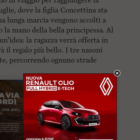
no in viaggio per raggiungere la
uglie, dove la figlia Concettina sta
a lunga marcia vengono accolti a
o la mano della bella principessa. Al
un’idea: la ragazza verrà offerta in
à il regalo più bello. I tre nasoni
te,
percorrendo ognuno strade