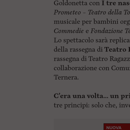
ù
Goldonetta con
I tre na
P
Prometeo – Teatro della To
r
i
musicale per bambini org
n
c
Commedie
e
Fondazione T
i
p
Lo spettacolo sarà replica
a
della rassegna di
Teatro 
l
e
rassegna di Teatro Ragazz
V
a
collaborazione con Comu
i
i
Ternera.
n
f
o
C’era una volta… un pr
n
d
tre principi: solo che, in
o