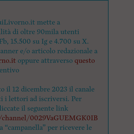
iLivorno.it mette a
lità di oltre 90mila utenti
Fb, 15.500 su Ig e 4.700 su X.
banner e/o articolo redazionale a
no.it
oppure attraverso
questo
entivo
o il 12 dicembre 2023 il canale
 i lettori ad iscriversi. Per
cliccate il seguente link
om/channel/0029VaGUEMGK0IB
la “campanella” per ricevere le