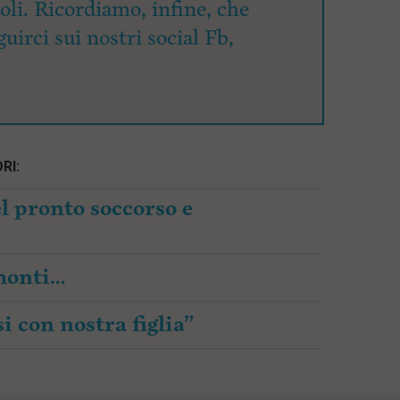
coli. Ricordiamo, infine, che
uirci sui nostri social Fb,
RI:
l pronto soccorso e
amonti…
i con nostra figlia”