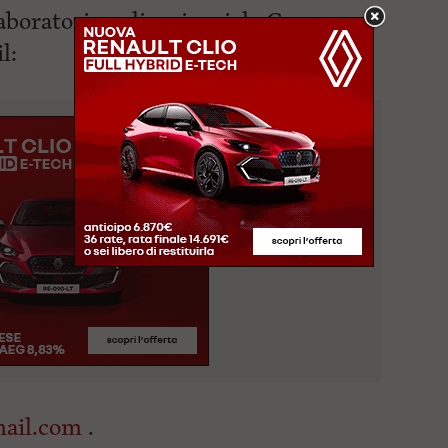
laboratorio culinario, viale Caprera,
l:
mail.com
.