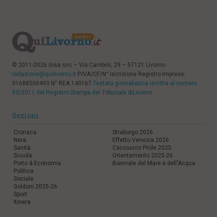
© 2011-2026 Gisa snc – Via Cambini, 29 – 57121 Livorno
redazione@quilivorno.it
P.IVA/CF/N° Iscrizione Registro Imprese:
01688500493 N° REA 149167
Testata giornalistica iscritta al numero
03/2011 del Registro Stampa del Tribunale diLivorno
Sezioni
Cronaca
Straborgo 2026
Nera
Effetto Venezia 2026
Sanità
Cacciucco Pride 2025
Scuola
Orientamento 2025-26
Porto & Economia
Biennale del Mare e dell'Acqua
Politica
Sociale
Goldoni 2025-26
Sport
Itinera