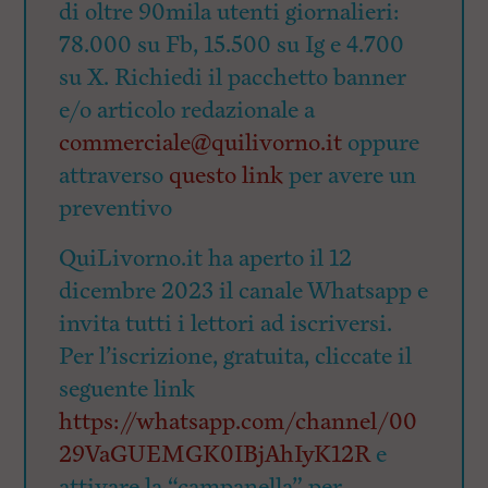
di oltre 90mila utenti giornalieri:
78.000 su Fb, 15.500 su Ig e 4.700
su X. Richiedi il pacchetto banner
e/o articolo redazionale a
commerciale@quilivorno.it
oppure
attraverso
questo link
per avere un
preventivo
QuiLivorno.it ha aperto il 12
dicembre 2023 il canale Whatsapp e
invita tutti i lettori ad iscriversi.
Per l’iscrizione, gratuita, cliccate il
seguente link
https://whatsapp.com/channel/00
29VaGUEMGK0IBjAhIyK12R
e
attivare la “campanella” per