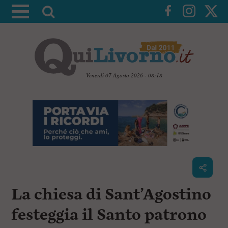
A
t
t
i
v
a
Venerdì 07 Agosto 2026 - 08:18
l
V
a
a
i
r
a
i
i
c
c
o
n
e
t
r
e
c
n
La chiesa di Sant’Agostino
u
a
t
i
festeggia il Santo patrono
p
r