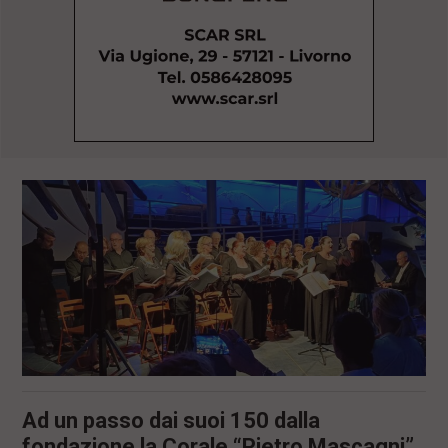
l
e
V
a
i
i
n
f
o
n
d
o
Ad un passo dai suoi 150 dalla
fondazione la Corale “Pietro Mascagni”