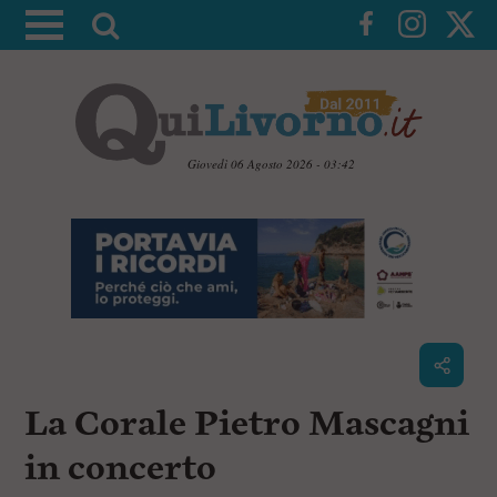
A
t
t
i
v
a
Giovedì 06 Agosto 2026 - 03:42
l
V
a
a
i
r
a
i
i
c
c
o
n
e
t
r
e
c
n
La Corale Pietro Mascagni
u
a
t
i
in concerto
p
r