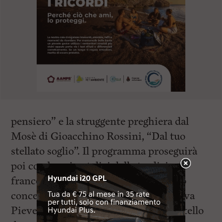
pensiero” e la struggente preghiera dal
Mosè di Gioacchino Rossini, “Dal tuo
stellato soglio”. Il programma proseguirà
poi con brani natalizi della tradizione
francese, tedesca e italiana. Il secondo
concerto avrà luogo presso la suggestiva
Pieve di Antignano, in Piazza del Castello