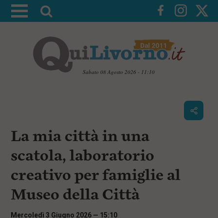
A
t
t
i
v
a
Sabato 08 Agosto 2026 - 11:10
l
V
a
a
i
r
a
i
i
c
La mia città in una
c
o
n
e
scatola, laboratorio
t
r
e
creativo per famiglie al
c
n
u
a
Museo della Città
t
i
p
Mercoledì 3 Giugno 2026 — 15:10
r