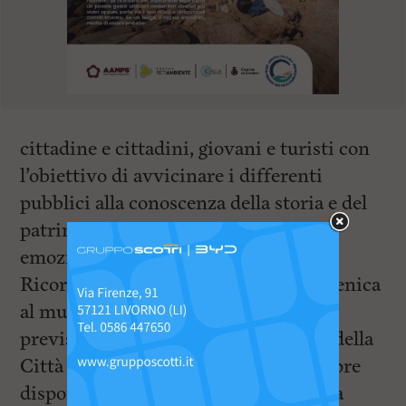
cittadine e cittadini, giovani e turisti con
l’obiettivo di avvicinare i differenti
pubblici alla conoscenza della storia e del
patrimonio attraverso una visita
emozionale.
Ricordiamo che, per l’iniziativa Domenica
al museo, nella giornata del 7 giugno è
previsto l’ingresso gratuito al Museo della
Città e al Museo Mediceo e sono sempre
disponibili le visite guidate a partenza