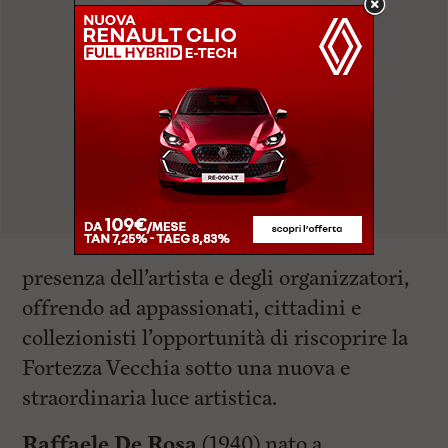
presenza dell’artista e degli organizzatori,
offrendo ad appassionati, cittadini e
collezionisti l’opportunità di riscoprire la
Fortezza Vecchia sotto una nuova e
straordinaria luce artistica.
Raffaele De Rosa
(1940) nato a