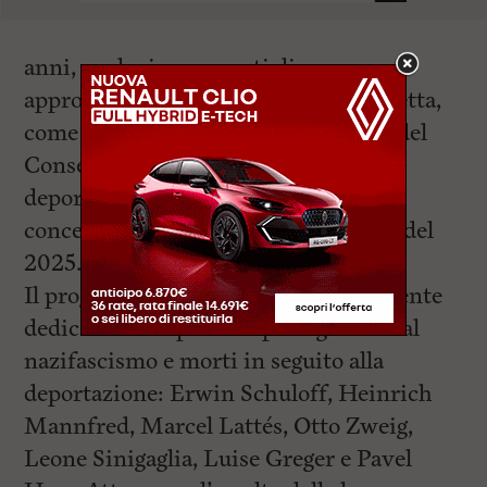
anni, anche in momenti di
approfondimento e di esperienza diretta,
come il pellegrinaggio degli studenti del
Conservatorio nei luoghi della
deportazione e dei campi di
concentramento, svoltosi nel maggio del
2025.
Il programma del concerto è interamente
dedicato a compositori perseguitati dal
nazifascismo e morti in seguito alla
deportazione: Erwin Schuloff, Heinrich
Mannfred, Marcel Lattés, Otto Zweig,
Leone Sinigaglia, Luise Greger e Pavel