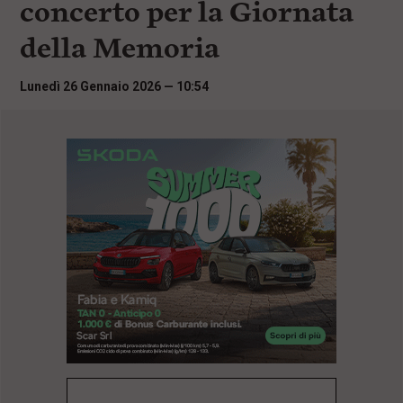
concerto per la Giornata
i
n
della Memoria
c
i
p
Lunedì 26 Gennaio 2026 — 10:54
a
l
i
V
a
i
a
l
M
e
n
ù
P
r
i
n
c
i
p
a