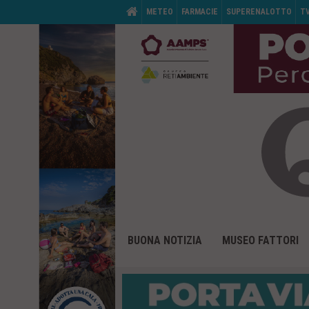
M
HOME
METEO
FARMACIE
SUPERENALOTTO
T
e
n
ù
d
i
s
e
r
v
i
z
i
o
:
V
M
a
BUONA NOTIZIA
MUSEO FATTORI
e
i
n
a
ù
i
d
c
i
o
p
n