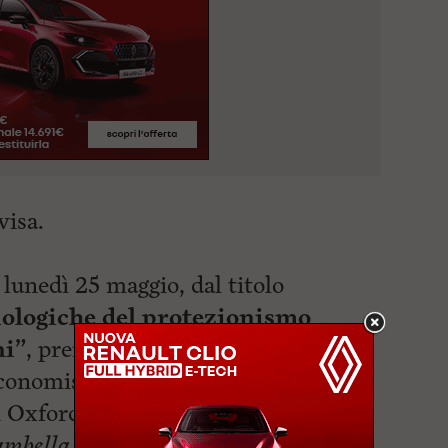
visa.
unedì 25 maggio, dal titolo
ciologiche del protezionismo
ni”
, prenderà avvio dalla visione di
conomista inglese
Kate Raworth
,
i Oxford e Cambridge e autrice del
ambella
del 2017, finalista al