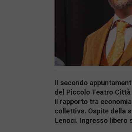
ù
P
r
i
n
c
i
p
a
l
e
V
a
i
i
n
Il secondo appuntamento
f
o
del Piccolo Teatro Città
n
il rapporto tra economi
d
o
collettiva. Ospite della 
Lenoci. Ingresso libero