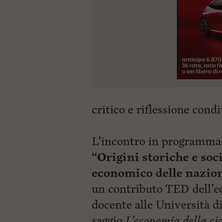
critico e riflessione condi
L’incontro in programma l
“Origini storiche e so
economico delle nazio
un contributo TED dell’e
docente alle Università d
saggio
L’economia della ci