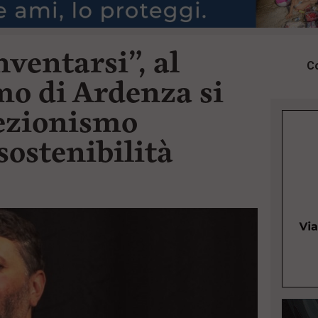
nventarsi”, al
Co
o di Ardenza si
tezionismo
sostenibilità