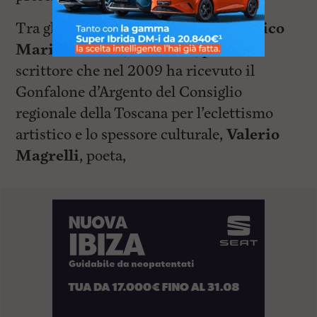
Tra gli ospiti certi, il livornese
Federico
Maria Sardelli
, musicista, pittore e
scrittore che nel 2009 ha ricevuto il
Gonfalone d’Argento del Consiglio
regionale della Toscana per l’eclettismo
artistico e lo spessore culturale,
Valerio
Magrelli
, poeta,