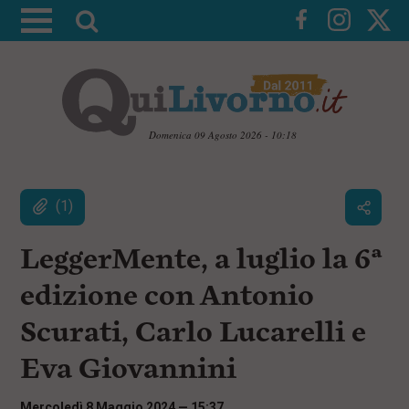
A
t
t
i
v
a
Domenica 09 Agosto 2026 - 10:18
l
V
a
a
i
(1)
r
a
i
i
c
LeggerMente, a luglio la 6ª
c
o
n
e
edizione con Antonio
t
r
e
Scurati, Carlo Lucarelli e
c
n
u
a
t
Eva Giovannini
i
p
r
Mercoledì 8 Maggio 2024 — 15:37