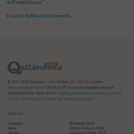
dell’ambulanza”
I nostri bellissimi tramonti…
© 2011-2026 Gisa snc – Via Cambini, 29 – 57121 Livorno
redazione@quilivorno.it
P.IVA/CF/N° Iscrizione Registro Imprese:
01688500493 N° REA 149167
Testata giornalistica iscritta al numero
03/2011 del Registro Stampa del Tribunale diLivorno
Sezioni
Cronaca
Straborgo 2026
Nera
Effetto Venezia 2026
Sanità
Cacciucco Pride 2025