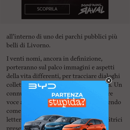
all’interno di uno dei parchi pubblici più
belli di Livorno.
I venti nomi, ancora in definizione,
porteranno sul palco immagini e aspetti
della vita differenti, per tracciare dialoghi
collettivi rivolti a tutta la cittadinanza. Un
connubio di poesia e narrativa per dare
voce a storie di mondi diversi, garantendo
come ogni anno la varietà dei generi
letterari e la molteplicità delle case editrici
presenti.