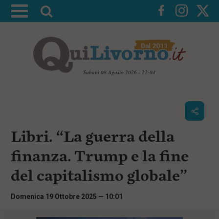
A
t
t
i
v
a
Sabato 08 Agosto 2026 - 22:04
l
V
a
a
i
r
a
i
i
c
Libri. “La guerra della
c
o
n
e
finanza. Trump e la fine
t
r
e
del capitalismo globale”
c
n
u
a
t
Domenica 19 Ottobre 2025 — 10:01
i
p
r