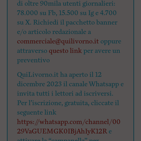
di oltre 90mila utenti giornalieri:
78.000 su Fb, 15.500 su Ig e 4.700
su X. Richiedi il pacchetto banner
e/o articolo redazionale a
commerciale@quilivorno.it
oppure
attraverso
questo link
per avere un
preventivo
QuiLivorno.it ha aperto il 12
dicembre 2023 il canale Whatsapp e
invita tutti i lettori ad iscriversi.
Per l’iscrizione, gratuita, cliccate il
seguente link
https://whatsapp.com/channel/00
29VaGUEMGK0IBjAhIyK12R
e
attivare la “campanella” per