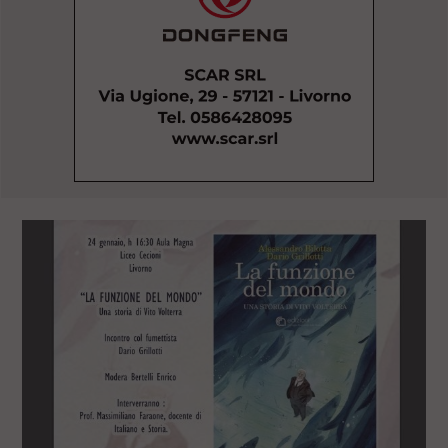
l
e
V
a
i
i
n
f
o
n
d
o