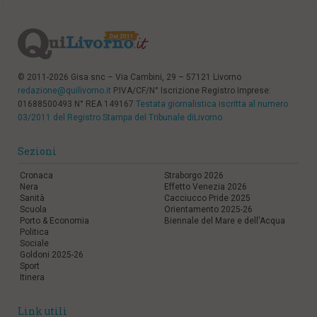
© 2011-2026 Gisa snc – Via Cambini, 29 – 57121 Livorno
redazione@quilivorno.it
P.IVA/CF/N° Iscrizione Registro Imprese:
01688500493 N° REA 149167
Testata giornalistica iscritta al numero
03/2011 del Registro Stampa del Tribunale diLivorno
Sezioni
Cronaca
Straborgo 2026
Nera
Effetto Venezia 2026
Sanità
Cacciucco Pride 2025
Scuola
Orientamento 2025-26
Porto & Economia
Biennale del Mare e dell'Acqua
Politica
Sociale
Goldoni 2025-26
Sport
Itinera
Link utili