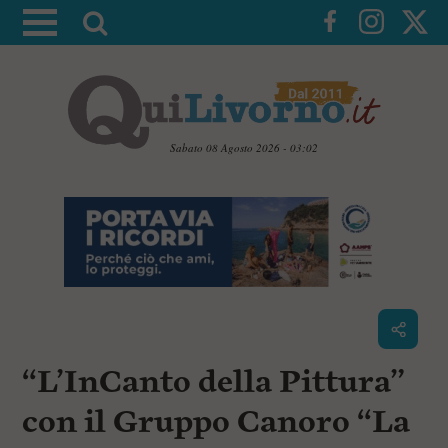
A
t
t
i
v
a
Sabato 08 Agosto 2026 - 03:02
l
V
a
a
i
r
a
i
i
c
c
o
n
e
t
r
e
c
n
“L’InCanto della Pittura”
u
a
t
i
con il Gruppo Canoro “La
p
r