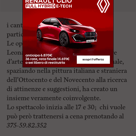
i canti stessi in una sorta di
particolarissimo storyboard.
Le opere sono state scelte con cura da
Leonardo Battisti, estimatore e cultore
d’arte e autore di saggi di pittura, il quale,
spaziando nella pittura italiana e straniera
dell’Ottocento e del Novecento alla ricerca
di attinenze e suggestioni, ha creato un
insieme veramente coinvolgente.
Lo spettacolo inizia alle 17 e 30; chi vuole
può però trattenersi a cena prenotando al
375-59.82.352