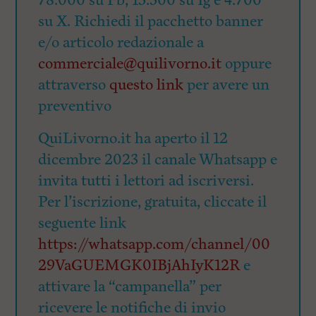
78.000 su Fb, 15.500 su Ig e 4.700
su X. Richiedi il pacchetto banner
e/o articolo redazionale a
commerciale@quilivorno.it
oppure
attraverso
questo link
per avere un
preventivo
QuiLivorno.it ha aperto il 12
dicembre 2023 il canale Whatsapp e
invita tutti i lettori ad iscriversi.
Per l’iscrizione, gratuita, cliccate il
seguente link
https://whatsapp.com/channel/00
29VaGUEMGK0IBjAhIyK12R
e
attivare la “campanella” per
ricevere le notifiche di invio