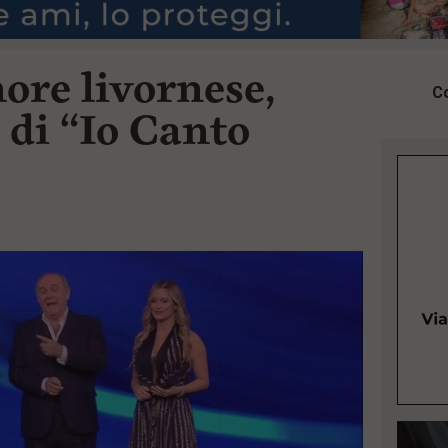
ore livornese,
Co
e di “Io Canto