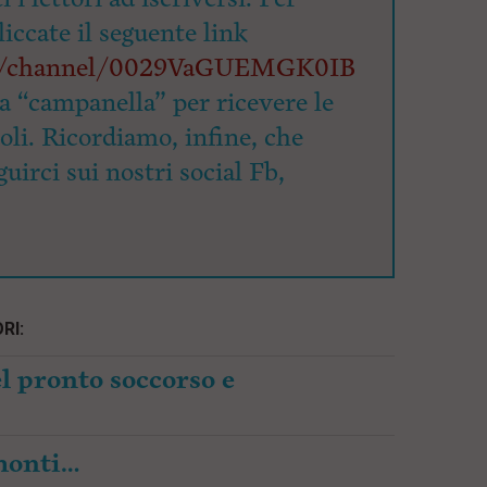
cliccate il seguente link
om/channel/0029VaGUEMGK0IB
la “campanella” per ricevere le
coli. Ricordiamo, infine, che
uirci sui nostri social Fb,
RI:
l pronto soccorso e
amonti…