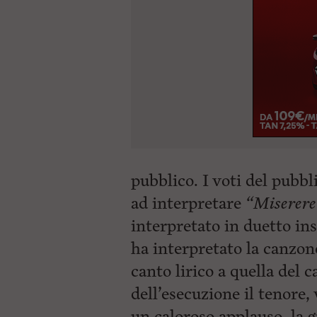
pubblico. I voti del pub
ad interpretare
“Miserere
interpretato in duetto in
ha interpretato la canzon
canto lirico a quella del c
dell’esecuzione il tenore
un caloroso applauso, la 