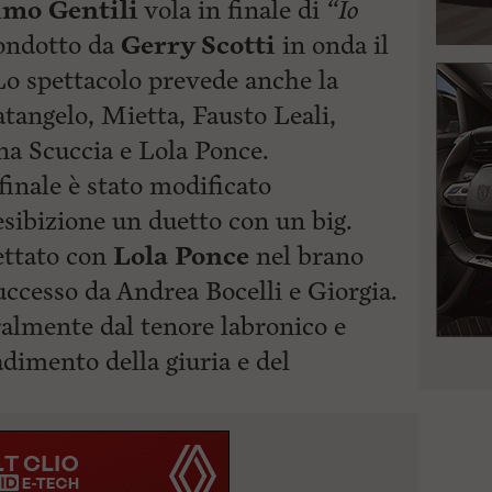
mo Gentili
vola in finale di
“Io
condotto da
Gerry Scotti
in onda il
Lo spettacolo prevede anche la
tangelo, Mietta, Fausto Leali,
na Scuccia e Lola Ponce.
finale è stato modificato
ibizione un duetto con un big.
ttato con
Lola Ponce
nel brano
uccesso da Andrea Bocelli e Giorgia.
ralmente dal tenore labronico e
adimento della giuria e
del