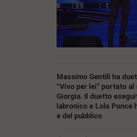
ù
P
r
i
n
c
i
p
a
l
e
V
a
i
Massimo Gentili ha duet
i
n
“Vivo per lei” portato a
f
o
Giorgia. Il duetto esegu
n
labronico e Lola Ponce h
d
o
e del pubblico