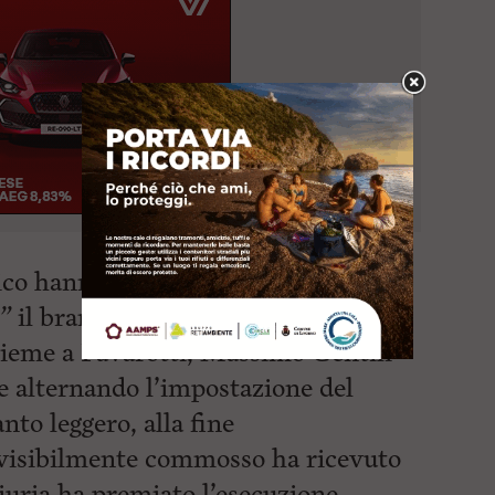
blico hanno portato Massimo Gentili
”
il brano scritto da
Zucchero
e
sieme a Pavarotti, Massimo Gentili
e alternando l’impostazione del
anto leggero, alla fine
, visibilmente commosso ha ricevuto
giuria ha premiato l’esecuzione