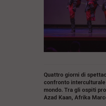
ù
P
r
i
n
c
i
p
a
l
e
V
a
i
i
n
f
o
Quattro giorni di spetta
n
confronto interculturale 
d
o
mondo. Tra gli ospiti p
Azad Kaan, Afrika Marc