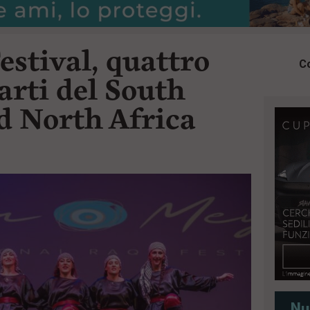
stival, quattro
Co
 arti del South
d North Africa