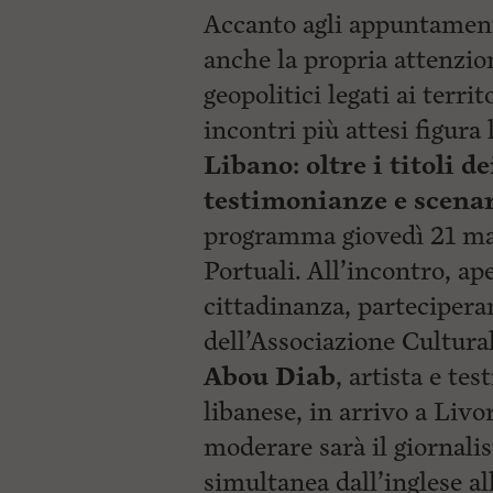
Accanto agli appuntamenti
anche la propria attenzion
geopolitici legati ai terr
incontri più attesi figura
Libano: oltre i titoli de
testimonianze e scena
programma giovedì 21
ma
Portuali. All’incontro, ap
cittadinanza, parteciper
dell’Associazione Cultura
Abou Diab
, artista e te
libanese, in arrivo a Liv
moderare sarà il giornali
simultanea dall’inglese all