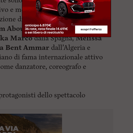
ate sono previsti workshop
l vivo e momenti di approfondimento
zione di ospiti internazionali di
m Abou Diab
dal Libano,
Azad
ika Marco
dalla Spagna,
Melissa
a Bent Ammar
dall’Algeria e
iziano di fama internazionale attivo
 come danzatore, coreografo e
rotagonisti dello spettacolo