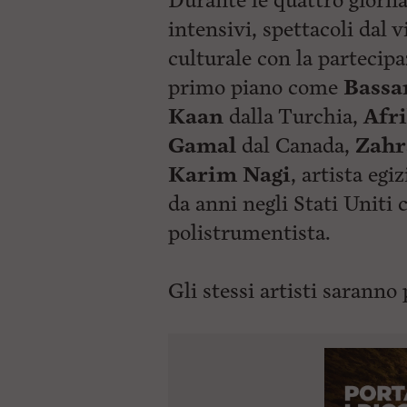
Durante le quattro giorn
intensivi, spettacoli da
culturale con la partecipa
primo piano come
Bassa
Kaan
dalla Turchia,
Afr
Gamal
dal Canada,
Zahr
Karim Nagi
, artista eg
da anni negli Stati Uniti
polistrumentista.
Gli stessi artisti
saranno p