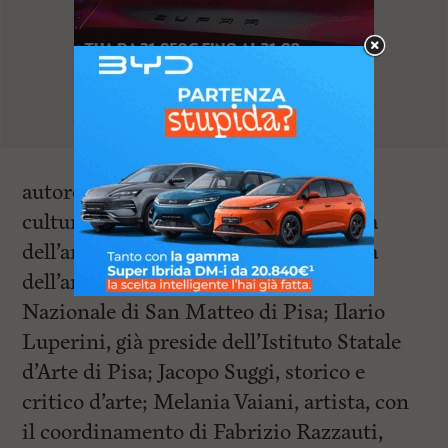
autorevoli del panorama artistico e
culturale: Antonella Capitanio, storica
dell’arte; Maria Giulia Burresi, storica
dell’arte ed ex direttrice del Museo
Nazionale di San Matteo di Pisa; Ilario
Luperini, già preside dell’Istituto Statale
d’Arte di Pisa; Jacopo Suggi, storico e
critico d’arte; Melania Vaiani, artista, con
il coordinamento di Fabrizio Razzauti,