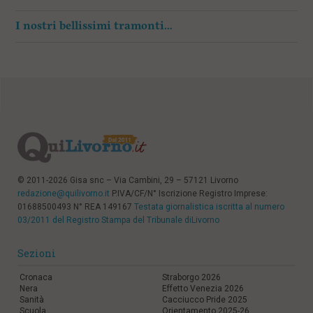
I nostri bellissimi tramonti…
© 2011-2026 Gisa snc – Via Cambini, 29 – 57121 Livorno
redazione@quilivorno.it
P.IVA/CF/N° Iscrizione Registro Imprese:
01688500493 N° REA 149167
Testata giornalistica iscritta al numero
03/2011 del Registro Stampa del Tribunale diLivorno
Sezioni
Cronaca
Straborgo 2026
Nera
Effetto Venezia 2026
Sanità
Cacciucco Pride 2025
Scuola
Orientamento 2025-26