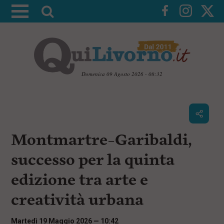
A
t
t
i
v
a
Domenica 09 Agosto 2026 - 08:32
l
V
a
a
i
r
a
i
i
c
Montmartre–Garibaldi,
c
o
n
e
successo per la quinta
t
r
e
edizione tra arte e
c
n
u
a
creatività urbana
t
i
p
Martedì 19 Maggio 2026 — 10:42
r