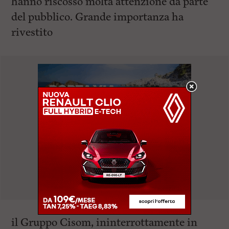
hanno riscosso molta attenzione da parte
del pubblico. Grande importanza ha
rivestito
il Gruppo Cisom, ininterrottamente in