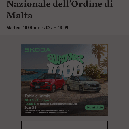
Nazionale dell’Ordine di
i
n
Malta
c
i
p
Martedì 18 Ottobre 2022 — 13:09
a
l
i
V
a
i
a
l
M
e
n
ù
P
r
i
n
c
i
p
a