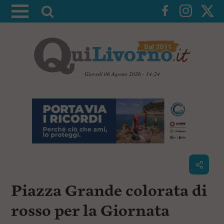
A
t
t
i
v
a
Giovedì 06 Agosto 2026 - 14:24
l
V
a
a
i
r
a
i
i
c
c
o
n
e
t
r
e
c
n
Piazza Grande colorata di
u
a
t
i
rosso per la Giornata
p
r