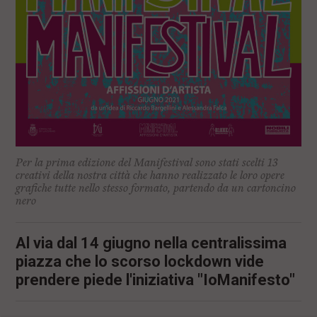
Per la prima edizione del Manifestival sono stati scelti 13
creativi della nostra città che hanno realizzato le loro opere
grafiche tutte nello stesso formato, partendo da un cartoncino
nero
Al via dal 14 giugno nella centralissima
piazza che lo scorso lockdown vide
prendere piede l'iniziativa "IoManifesto"