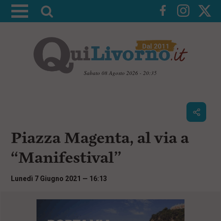
A
t
t
i
v
a
Sabato 08 Agosto 2026 - 20:35
l
V
a
a
i
r
a
i
i
c
Piazza Magenta, al via a
c
o
n
e
“Manifestival”
t
r
e
c
n
Lunedì 7 Giugno 2021 — 16:13
u
a
t
i
p
r