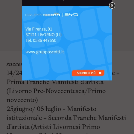
successione:
14/24 giugno – Manifesto istituzionale +
Prima Tranche Manifesti d’artista
(Livorno Pre-Novecentesca/Primo
novecento)
25giugno/ 05 luglio – Manifesto
istituzionale + Seconda Tranche Manifesti
d’artista (Artisti Livornesi Primo