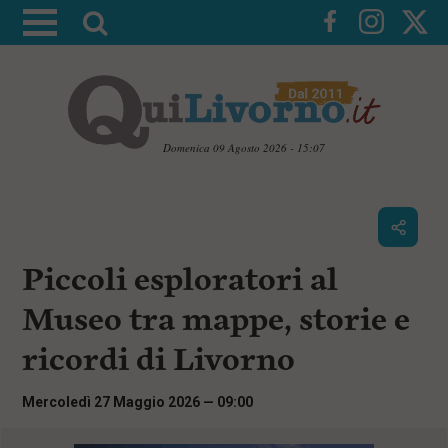
A
t
t
i
v
a
Domenica 09 Agosto 2026 - 15:07
l
V
a
a
i
r
a
i
i
c
Piccoli esploratori al
c
o
n
e
Museo tra mappe, storie e
t
r
e
ricordi di Livorno
c
n
u
a
t
Mercoledì 27 Maggio 2026 — 09:00
i
p
r