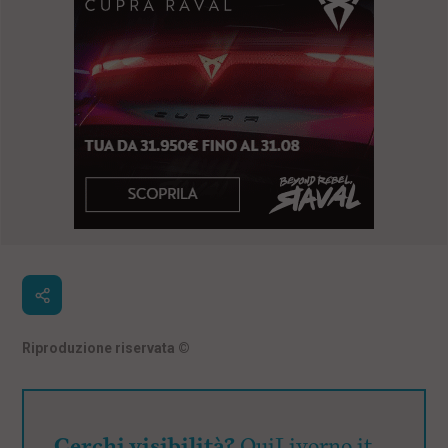
Riproduzione riservata
©
Cerchi visibilità?
QuiLivorno.it