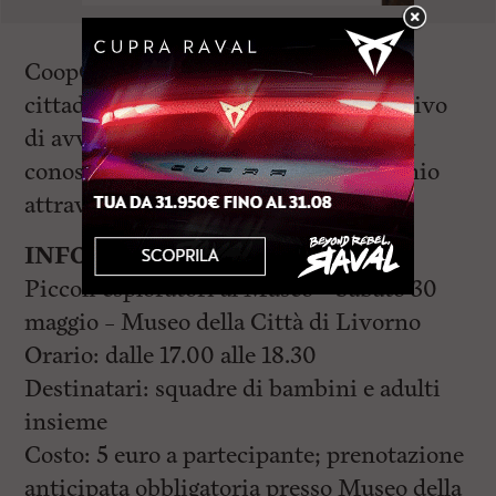
CoopCulture, si rivolge a cittadine e
cittadini, giovani e turisti con l’obiettivo
di avvicinare i differenti pubblici alla
conoscenza della storia e del patrimonio
attraverso una visita emozionale.
INFORMAZIONI
Piccoli esploratori al Museo – Sabato 30
maggio – Museo della Città di Livorno
Orario: dalle 17.00 alle 18.30
Destinatari: squadre di bambini e adulti
insieme
Costo: 5 euro a partecipante; prenotazione
anticipata obbligatoria presso Museo della