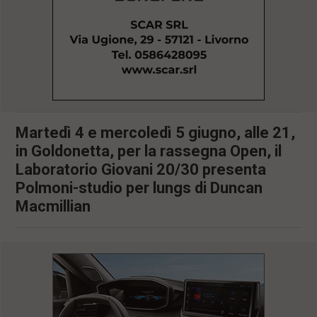
l
e
V
a
i
i
n
f
o
n
Martedì 4 e mercoledì 5 giugno, alle 21,
d
in Goldonetta, per la rassegna Open, il
o
Laboratorio Giovani 20/30 presenta
Polmoni-studio per lungs di Duncan
Macmillian