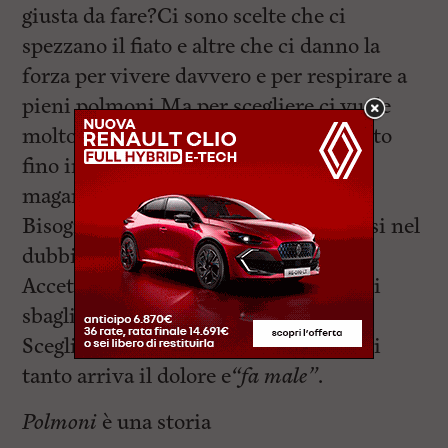
giusta da fare?Ci sono scelte che ci
spezzano il fiato e altre che ci danno la
forza per vivere davvero e per respirare a
pieni polmoni.Ma per scegliere ci vuole
molto coraggio. Il coraggio di dirsi tutto
fino in fondo. Il coraggio di provare e
magari sbagliare e forse ricominciare.
Bisogna avere la forza di non chiudersi nel
dubbio che immobilizza e nel dolore.
Accettare di essere fragili. Accettare di
sbagliare. Scegliere di essere se stessi.
Scegliere di essere felici, anche se ogni
tanto arriva il dolore e
“fa male”
.
Polmoni
è una storia