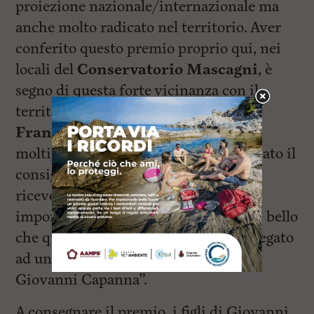
proiezione nazionale/internazionale ma
anche molto radicato nel territorio. Aver
conferito questo premio proprio qui, nei
locali del
Conservatorio Mascagni
, è
segno di questa forte vicinanza con il
territorio. Presente in sala anche
Francesco Gazzetti
. “Ci tenevo
moltissimo ad essere qua – ha specificato il
consigliere regionale – i nomi che
riceveranno il premio sono molto
importanti per la realtà livornese ed è bello
che questo luogo, il Mascagni, sia collegato
ad una personalità come quella di
Giovanni Capanna”.
A consegnare il premio, i figli di Giovanni,