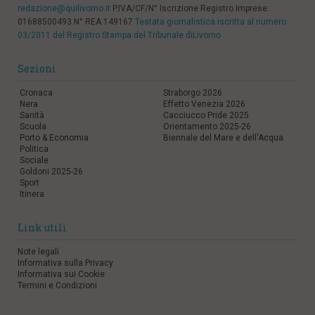
redazione@quilivorno.it
P.IVA/CF/N° Iscrizione Registro Imprese:
01688500493 N° REA 149167
Testata giornalistica iscritta al numero
03/2011 del Registro Stampa del Tribunale diLivorno
Sezioni
Cronaca
Straborgo 2026
Nera
Effetto Venezia 2026
Sanità
Cacciucco Pride 2025
Scuola
Orientamento 2025-26
Porto & Economia
Biennale del Mare e dell'Acqua
Politica
Sociale
Goldoni 2025-26
Sport
Itinera
Link utili
Note legali
Informativa sulla Privacy
Informativa sui Cookie
Termini e Condizioni