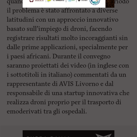
quando si trasportano. Nell’ultimo periodo
il problema è stato affrontato a diverse
latitudini con un approccio innovativo
basato sull’impiego di droni, facendo
registrare risultati molto incoraggianti sin
dalle prime applicazioni, specialmente per
i paesi africani. Durante il convegno
saranno proiettati dei video (in inglese con
i sottotitoli in italiano) commentati da un
rappresentante di AVIS Livorno e dal
responsabile di una startup innovativa che
realizza droni proprio per il trasporto di
emoderivati tra gli ospedali.