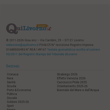
© 2011-2026 Gisa snc – Via Cambini, 29 – 57121 Livorno
redazione@quilivorno.it
P.IVA/CF/N° Iscrizione Registro Imprese:
01688500493 N° REA 149167
Testata giornalistica iscritta al numero
03/2011 del Registro Stampa del Tribunale diLivorno
Sezioni
Cronaca
Straborgo 2026
Nera
Effetto Venezia 2026
Sanità
Cacciucco Pride 2025
Scuola
Orientamento 2025-26
Porto & Economia
Biennale del Mare e dell'Acqua
Politica
Sociale
Goldoni 2025-26
Sport
Itinera