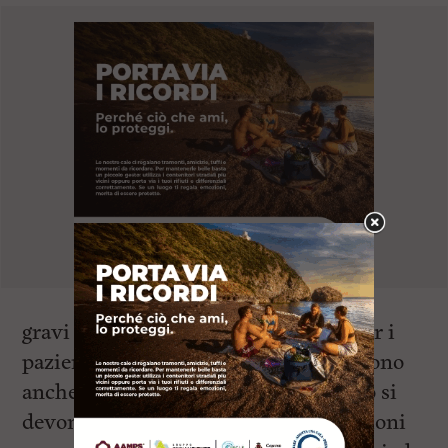
gravi e immaginabili ripercussioni per i
pazienti. Il sangue e gli emoderivati sono
anche facilmente deteriorabili, perciò si
devono rispettare specifiche prescrizioni