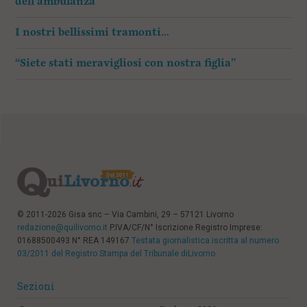
dell’ambulanza”
I nostri bellissimi tramonti…
“Siete stati meravigliosi con nostra figlia”
© 2011-2026 Gisa snc – Via Cambini, 29 – 57121 Livorno
redazione@quilivorno.it
P.IVA/CF/N° Iscrizione Registro Imprese:
01688500493 N° REA 149167
Testata giornalistica iscritta al numero
03/2011 del Registro Stampa del Tribunale diLivorno
Sezioni