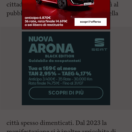
cittadini”. Ogni location permette così al
pubblico di riappropriarsi di angoli della
città spesso dimenticati. Dal 2023 la
manifestazione si è inoltre arricchita di