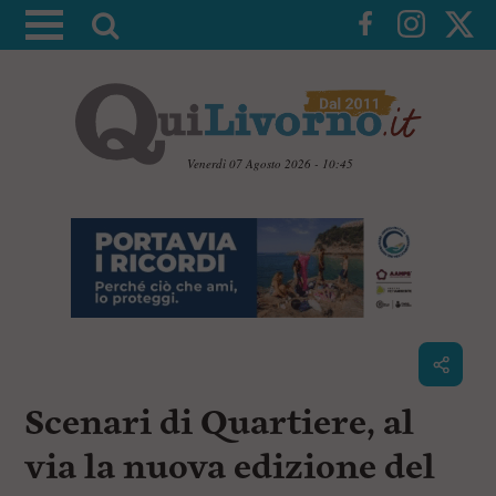
A
t
t
i
v
a
Venerdì 07 Agosto 2026 - 10:45
l
V
a
a
i
r
a
i
i
c
c
o
n
e
t
r
e
c
n
Scenari di Quartiere, al
u
a
t
i
via la nuova edizione del
p
r