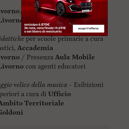
ivorno
/Presenza
Aula Mobile
Livorno
con agenti educatori
idattiche
per scuole primarie a cura
astici,
Accademia
ivorno
/ Presenza
Aula Mobile
Livorno
con agenti educatori
aggio velico della musica
– Esibizioni
periori a cura di
Ufficio
 Ambito Territoriale
Goldoni