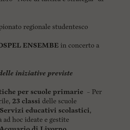
ionato regionale studentesco
GOSPEL ENSEMBE
in concerto a
delle iniziative previste
ttiche per scuole primarie –
Per
rile,
23 classi
delle scuole
Servizi educativi scolastici
,
à ad hoc ideate e gestite
Acquario di Livorno
.