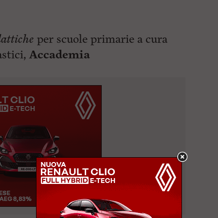
dattiche
per scuole primarie a cura
astici,
Accademia