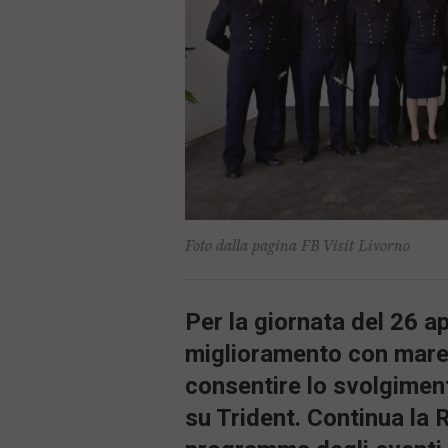
ù
P
r
i
n
c
i
p
a
l
e
V
a
i
Foto dalla pagina FB Visit Livorno
i
n
f
o
Per la giornata del 26 ap
n
d
miglioramento con mare
o
consentire lo svolgime
su Trident. Continua la 