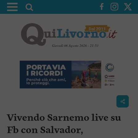
A
t
t
i
v
a
Giovedì 06 Agosto 2026 - 21:53
l
V
a
a
i
r
a
i
i
c
c
o
n
e
t
r
e
c
n
Vivendo Sarnemo live su
u
a
t
i
Fb con Salvador,
p
r