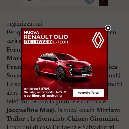
organizzatori.
Per questo motivo al Gulliver il pubblico
sarà atteso assieme alla show girl
Fernanda Paziente
, al cabarettista
Marco Traversari
, al cantante
Francesco Fenzi
alla modella
Veronica
Sorrentino
e lo scrittore
Simone Giusti
.
Le sorprese non finiscono qui, oltre a molti
altri ospiti, ci saranno le dirette
telefoniche con la giudice e scrittrice
Jacqueline Magi
, la vocal coach
Miriam
Tailor
e la giornalista
Chiara Giannini
.
I padroni di casa Erriqenz e Salvadori vi