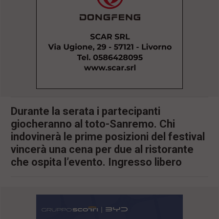
l
e
V
a
i
i
n
f
o
n
d
o
Durante la serata i partecipanti
giocheranno al toto-Sanremo. Chi
indovinerà le prime posizioni del festival
vincerà una cena per due al ristorante
che ospita l’evento. Ingresso libero