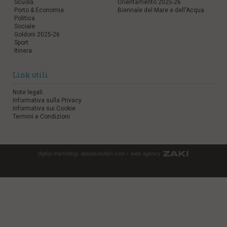
Scuola
Orientamento 2025-26
Porto & Economia
Biennale del Mare e dell'Acqua
Politica
Sociale
Goldoni 2025-26
Sport
Itinera
Link utili
Note legali
Informativa sulla Privacy
Informativa sui Cookie
Termini e Condizioni
digital marketing:
aboutsolution.com
•
web agency