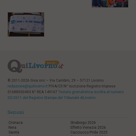
l
e
V
a
i
i
n
f
o
n
d
o
© 2011-2026 Gisa snc – Via Cambini, 29 – 57121 Livorno
redazione@quilivorno.it
P.IVA/CF/N° Iscrizione Registro Imprese:
01688500493 N° REA 149167
Testata giornalistica iscritta al numero
03/2011 del Registro Stampa del Tribunale diLivorno
Sezioni
Cronaca
Straborgo 2026
Nera
Effetto Venezia 2026
Sanità
Cacciucco Pride 2025