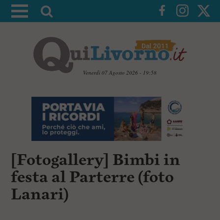
A
t
t
i
v
a
Venerdì 07 Agosto 2026 - 19:58
l
V
a
a
i
r
a
i
i
c
c
o
n
e
[Fotogallery] Bimbi in
t
r
e
festa al Parterre (foto
c
n
u
a
Lanari)
t
i
p
r