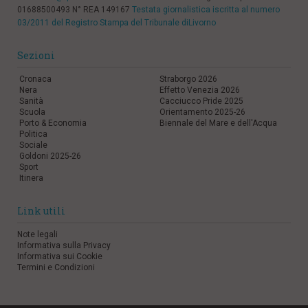
01688500493 N° REA 149167
Testata giornalistica iscritta al numero
l
03/2011 del Registro Stampa del Tribunale diLivorno
e
V
a
Sezioni
i
i
Cronaca
Straborgo 2026
n
Nera
Effetto Venezia 2026
f
Sanità
Cacciucco Pride 2025
o
Scuola
Orientamento 2025-26
n
Porto & Economia
Biennale del Mare e dell'Acqua
Politica
d
Sociale
o
Goldoni 2025-26
Sport
Itinera
Link utili
Note legali
Informativa sulla Privacy
Informativa sui Cookie
Termini e Condizioni