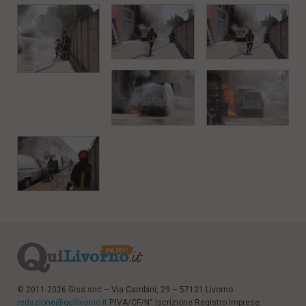
i
n
c
i
p
a
l
i
V
a
i
a
l
M
e
n
ù
P
r
i
n
c
i
© 2011-2026 Gisa snc – Via Cambini, 29 – 57121 Livorno
p
redazione@quilivorno.it
P.IVA/CF/N° Iscrizione Registro Imprese:
a