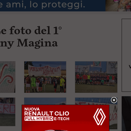
e foto del 1°
ny Magina