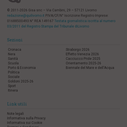
© 2011-2026 Gisa snc – Via Cambini, 29 – 57121 Livorno
redazione@quilivorno.it
P.IVA/CF/N° Iscrizione Registro Imprese:
01688500493 N° REA 149167
Testata giornalistica iscritta al numero
03/2011 del Registro Stampa del Tribunale diLivorno
Sezioni
Cronaca
Straborgo 2026
Nera
Effetto Venezia 2026
Sanità
Cacciucco Pride 2025
Scuola
Orientamento 2025-26
Porto & Economia
Biennale del Mare e dell'Acqua
Politica
Sociale
Goldoni 2025-26
Sport
Itinera
Link utili
Note legali
Informativa sulla Privacy
Informativa sui Cookie