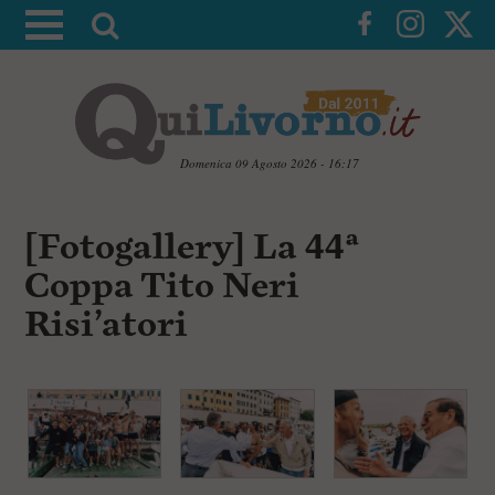
A
t
t
i
v
a
Domenica 09 Agosto 2026 - 16:17
l
V
a
a
[Fotogallery] La 44ª
i
r
a
Coppa Tito Neri
i
i
c
c
Risi’atori
o
n
e
t
r
e
c
n
u
a
t
i
p
r