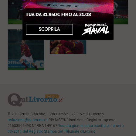
l
e
V
a
i
i
n
f
o
n
d
o
© 2011-2026 Gisa snc – Via Cambini, 29 – 57121 Livorno
redazione@quilivorno.it
P.IVA/CF/N° Iscrizione Registro Imprese:
01688500493 N° REA 149167
Testata giornalistica iscritta al numero
03/2011 del Registro Stampa del Tribunale diLivorno