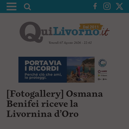
A
t
t
i
v
a
Venerdì 07 Agosto 2026 - 22:02
l
V
a
a
i
r
a
i
i
c
c
o
n
e
[Fotogallery] Osmana
t
r
e
Benifei riceve la
c
n
u
a
Livornina d’Oro
t
i
p
r