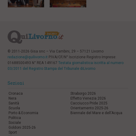
l
e
V
a
i
i
n
f
o
© 2011-2026 Gisa snc – Via Cambini, 29 – 57121 Livorno
n
redazione@quilivorno.it
P.IVA/CF/N° Iscrizione Registro Imprese:
d
01688500493 N° REA 149167
Testata giornalistica iscritta al numero
o
03/2011 del Registro Stampa del Tribunale diLivorno
Sezioni
Cronaca
Straborgo 2026
Nera
Effetto Venezia 2026
Sanità
Cacciucco Pride 2025
Scuola
Orientamento 2025-26
Porto & Economia
Biennale del Mare e dell'Acqua
Politica
Sociale
Goldoni 2025-26
Sport