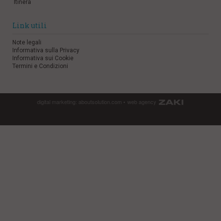
Itinera
Link utili
Note legali
Informativa sulla Privacy
Informativa sui Cookie
Termini e Condizioni
digital marketing:
aboutsolution.com
•
web agency