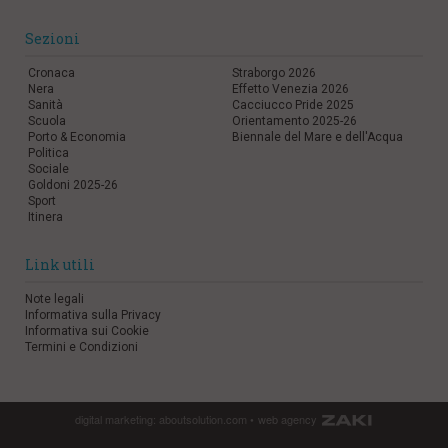
l
e
Sezioni
V
a
Cronaca
Straborgo 2026
Nera
Effetto Venezia 2026
i
Sanità
Cacciucco Pride 2025
i
Scuola
Orientamento 2025-26
n
Porto & Economia
Biennale del Mare e dell'Acqua
f
Politica
o
Sociale
n
Goldoni 2025-26
d
Sport
o
Itinera
Link utili
Note legali
Informativa sulla Privacy
Informativa sui Cookie
Termini e Condizioni
digital marketing:
aboutsolution.com
•
web agency