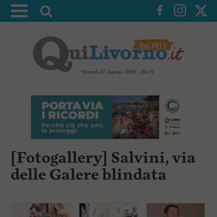
A
t
t
i
v
a
Venerdì 07 Agosto 2026 - 20:31
l
V
a
a
i
r
a
i
i
c
c
o
n
e
[Fotogallery] Salvini, via
t
r
e
delle Galere blindata
c
n
u
a
t
i
p
r