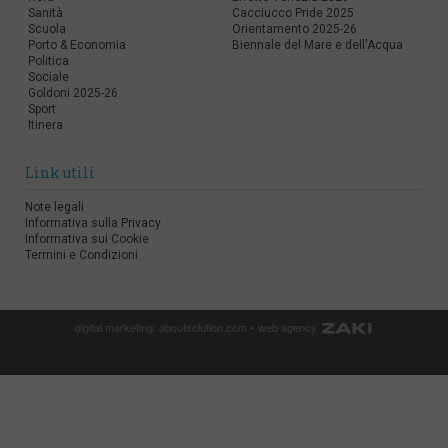
Sanità
Cacciucco Pride 2025
Scuola
Orientamento 2025-26
Porto & Economia
Biennale del Mare e dell'Acqua
Politica
Sociale
Goldoni 2025-26
Sport
Itinera
Link utili
Note legali
Informativa sulla Privacy
Informativa sui Cookie
Termini e Condizioni
digital marketing:
aboutsolution.com
•
web agency