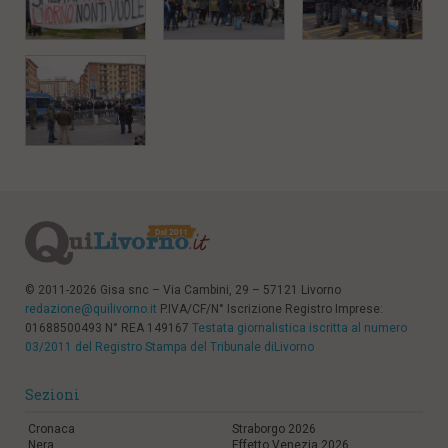
l
e
V
a
i
i
n
f
o
n
d
o
© 2011-2026 Gisa snc – Via Cambini, 29 – 57121 Livorno
redazione@quilivorno.it
P.IVA/CF/N° Iscrizione Registro Imprese:
01688500493 N° REA 149167
Testata giornalistica iscritta al numero
03/2011 del Registro Stampa del Tribunale diLivorno
Sezioni
Cronaca
Straborgo 2026
Nera
Effetto Venezia 2026