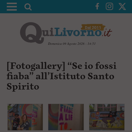
A
t
t
i
v
a
Domenica 09 Agosto 2026 - 14:51
l
V
a
a
[Fotogallery] “Se io fossi
i
r
a
fiaba” all’Istituto Santo
i
i
c
c
Spirito
o
n
e
t
r
e
c
n
u
a
t
i
p
r