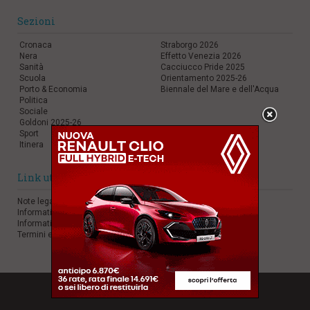
Sezioni
Cronaca
Straborgo 2026
Nera
Effetto Venezia 2026
Sanità
Cacciucco Pride 2025
Scuola
Orientamento 2025-26
Porto & Economia
Biennale del Mare e dell'Acqua
Politica
Sociale
Goldoni 2025-26
Sport
Itinera
Link utili
Note legali
Informativa sulla Privacy
Informativa sui Cookie
Termini e Condizioni
digital marketing:
aboutsolution.com
•
web agency