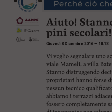
r
t
i
e
n
n
c
Aiuto! Stann
u
i
t
p
i
pini secolari!
a
p
l
r
e
i
Giovedì 8 Dicembre 2016 — 18:18
:
n
c
i
Vi voglio segnalare uno 
p
viale Mameli, a villa Bat
a
l
Stanno distruggendo decine
i
V
proprietari hanno forse d
a
i
nessun tecnico qualificato
a
abbiamo i terrazzi adiacen
l
M
fossero completamente san
e
n