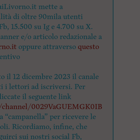
iLivorno.it mette a
lità di oltre 90mila utenti
Fb, 15.500 su Ig e 4.700 su X.
banner e/o articolo redazionale a
no.it
oppure attraverso
questo
entivo
o il 12 dicembre 2023 il canale
 i lettori ad iscriversi. Per
cliccate il seguente link
om/channel/0029VaGUEMGK0IB
la “campanella” per ricevere le
coli. Ricordiamo, infine, che
uirci sui nostri social Fb,