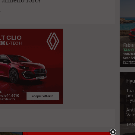
e almeno loro!
.