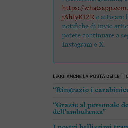
https://whatsapp.c
jAhIyK12R
e attivare 
notifiche di invio arti
potete continuare a seg
Instagram e X.
LEGGI ANCHE LA POSTA DEI LETTO
“Ringrazio i carabinier
“Grazie al personale de
dell’ambulanza”
I nostri bellissimi tr