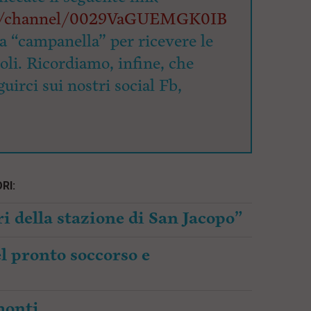
om/channel/0029VaGUEMGK0IB
la “campanella” per ricevere le
coli. Ricordiamo, infine, che
uirci sui nostri social Fb,
RI:
i della stazione di San Jacopo”
l pronto soccorso e
amonti…