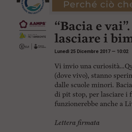
r
t
i
e
n
n
c
“Bacia e vai”.
u
i
t
p
i
lasciare i bi
a
p
l
r
e
i
Lunedì 25 Dicembre 2017 — 10:02
:
n
c
i
Vi invio una curiosità…Q
p
(dove vivo), stanno speri
a
l
dalle scuole minori. Baci
i
V
di pit stop, per lasciare i 
a
i
funzionerebbe anche a L
a
l
M
Lettera firmata
e
n