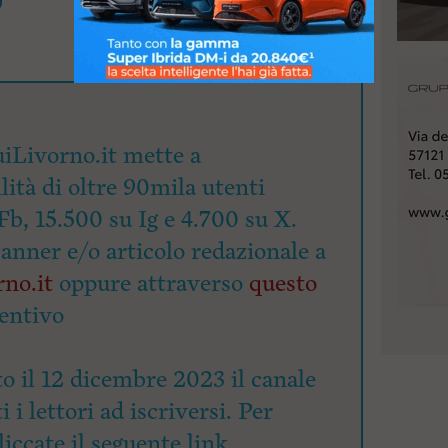
iLivorno.it mette a
lità di oltre 90mila utenti
Fb, 15.500 su Ig e 4.700 su X.
banner e/o articolo redazionale a
no.it
oppure attraverso
questo
entivo
o il 12 dicembre 2023 il canale
 i lettori ad iscriversi. Per
cliccate il seguente link