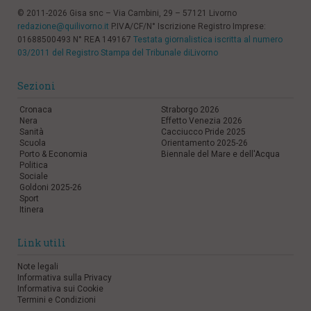
© 2011-2026 Gisa snc – Via Cambini, 29 – 57121 Livorno
redazione@quilivorno.it
P.IVA/CF/N° Iscrizione Registro Imprese:
01688500493 N° REA 149167
Testata giornalistica iscritta al numero
03/2011 del Registro Stampa del Tribunale diLivorno
Sezioni
Cronaca
Straborgo 2026
Nera
Effetto Venezia 2026
Sanità
Cacciucco Pride 2025
Scuola
Orientamento 2025-26
Porto & Economia
Biennale del Mare e dell'Acqua
Politica
Sociale
Goldoni 2025-26
Sport
Itinera
Link utili
Note legali
Informativa sulla Privacy
Informativa sui Cookie
Termini e Condizioni