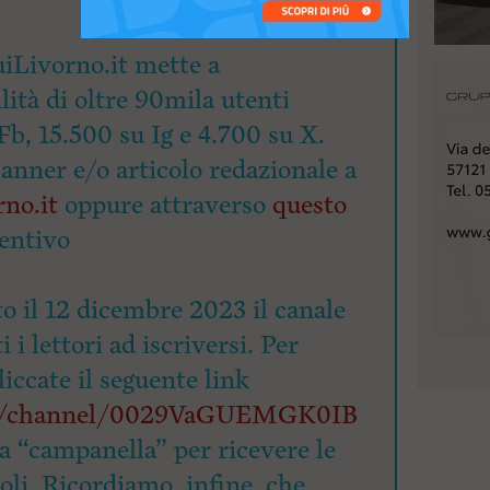
iLivorno.it mette a
lità di oltre 90mila utenti
Fb, 15.500 su Ig e 4.700 su X.
banner e/o articolo redazionale a
no.it
oppure attraverso
questo
entivo
o il 12 dicembre 2023 il canale
 i lettori ad iscriversi. Per
cliccate il seguente link
om/channel/0029VaGUEMGK0IB
la “campanella” per ricevere le
coli. Ricordiamo, infine, che