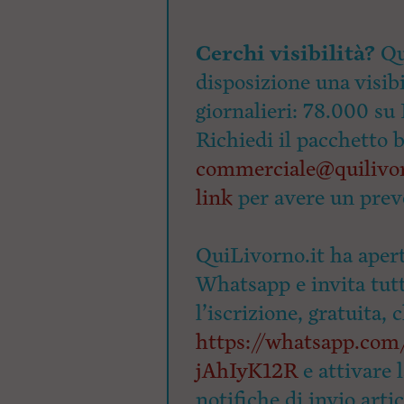
Cerchi visibilità?
Qu
disposizione una visibi
giornalieri: 78.000 su 
Richiedi il pacchetto 
commerciale@quilivor
link
per avere un prev
QuiLivorno.it ha apert
Whatsapp e invita tutti
l’iscrizione, gratuita, 
https://whatsapp.c
jAhIyK12R
e attivare 
notifiche di invio arti