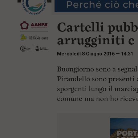
r
t
i
e
n
n
c
Cartelli pubb
u
i
t
p
i
arrugginiti e
a
p
l
r
e
i
Mercoledì 8 Giugno 2016 — 14:31
:
n
c
i
Buongiorno sono a segnal
p
Pirandello sono presenti d
a
l
sporgenti lungo il marciap
i
V
comune ma non ho ricevut
a
i
a
l
M
e
n