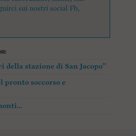
uirci sui nostri social Fb,
RI:
i della stazione di San Jacopo”
l pronto soccorso e
amonti…