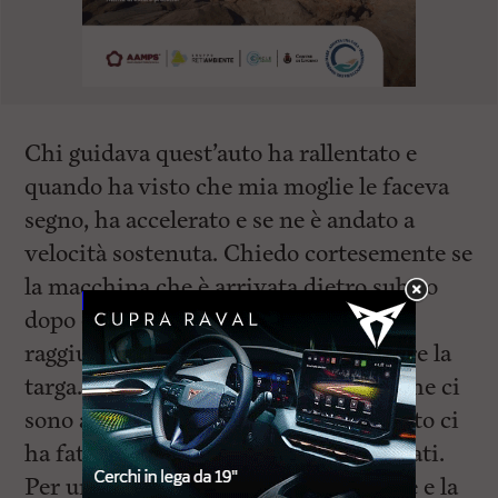
Chi guidava quest’auto ha rallentato e
quando ha visto che mia moglie le faceva
segno, ha accelerato e se ne è andato a
velocità sostenuta. Chiedo cortesemente se
la macchina che è arrivata dietro subito
dopo e che ha visto che cercavo di
raggiungere l’auto è riuscita a prendere la
targa. A casa abbiamo potuto notare che ci
sono anche dei graffi al paraurti, questo ci
ha fatto capire che siamo stati fortunati.
Per un soffio non ha preso mia moglie e la