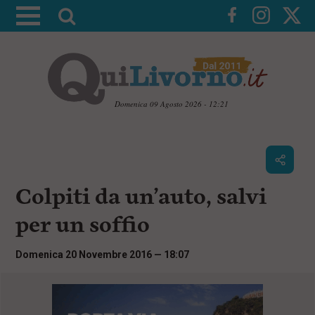
A
t
t
i
v
a
Domenica 09 Agosto 2026 - 12:21
l
V
a
a
i
r
a
i
i
c
Colpiti da un’auto, salvi
c
o
n
e
per un soffio
t
r
e
c
n
Domenica 20 Novembre 2016 — 18:07
u
a
t
i
p
r