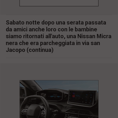
l
e
V
a
Sabato notte dopo una serata passata
i
da amici anche loro con le bambine
i
n
siamo ritornati all'auto, una Nissan Micra
f
nera che era parcheggiata in via san
o
n
Jacopo (continua)
d
o