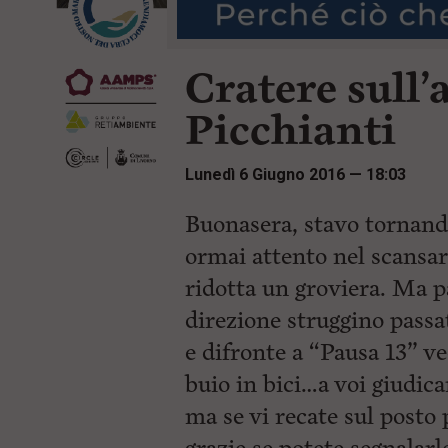
r
t
i
e
n
n
c
Cratere sull’a
u
i
t
p
i
Picchianti
a
p
l
r
e
i
Lunedì 6 Giugno 2016 — 18:03
:
n
c
i
Buonasera, stavo tornando
p
ormai attento nel scansar
a
l
ridotta un groviera. Ma p
i
V
direzione struggino passa
a
i
e difronte a “Pausa 13” ve
a
buio in bici…a voi giudica
l
M
ma se vi recate sul posto
e
n