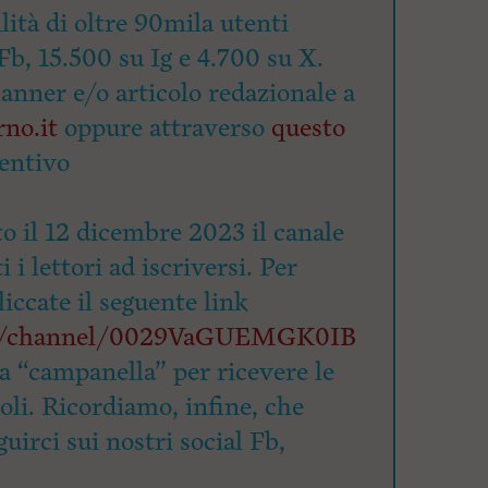
lità di oltre 90mila utenti
Fb, 15.500 su Ig e 4.700 su X.
banner e/o articolo redazionale a
no.it
oppure attraverso
questo
entivo
o il 12 dicembre 2023 il canale
 i lettori ad iscriversi. Per
cliccate il seguente link
om/channel/0029VaGUEMGK0IB
la “campanella” per ricevere le
coli. Ricordiamo, infine, che
uirci sui nostri social Fb,