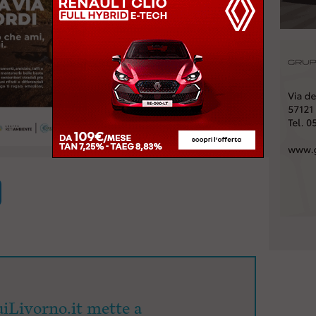
iLivorno.it mette a