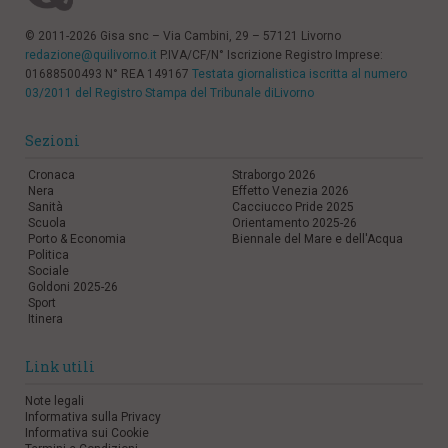
© 2011-2026 Gisa snc – Via Cambini, 29 – 57121 Livorno
redazione@quilivorno.it
P.IVA/CF/N° Iscrizione Registro Imprese:
01688500493 N° REA 149167
Testata giornalistica iscritta al numero
03/2011 del Registro Stampa del Tribunale diLivorno
Sezioni
Cronaca
Straborgo 2026
Nera
Effetto Venezia 2026
Sanità
Cacciucco Pride 2025
Scuola
Orientamento 2025-26
Porto & Economia
Biennale del Mare e dell'Acqua
Politica
Sociale
Goldoni 2025-26
Sport
Itinera
Link utili
Note legali
Informativa sulla Privacy
Informativa sui Cookie