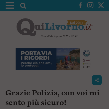
A
t
t
i
v
a
Venerdì 07 Agosto 2026 - 22:47
l
V
a
a
i
r
a
i
i
c
c
o
n
e
t
r
e
c
n
Grazie Polizia, con voi mi
u
a
t
i
sento più sicuro!
p
r