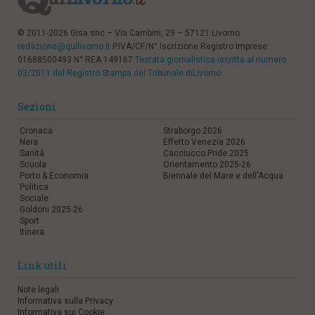
© 2011-2026 Gisa snc – Via Cambini, 29 – 57121 Livorno
redazione@quilivorno.it
P.IVA/CF/N° Iscrizione Registro Imprese:
01688500493 N° REA 149167
Testata giornalistica iscritta al numero
03/2011 del Registro Stampa del Tribunale diLivorno
Sezioni
Cronaca
Straborgo 2026
Nera
Effetto Venezia 2026
Sanità
Cacciucco Pride 2025
Scuola
Orientamento 2025-26
Porto & Economia
Biennale del Mare e dell'Acqua
Politica
Sociale
Goldoni 2025-26
Sport
Itinera
Link utili
Note legali
Informativa sulla Privacy
Informativa sui Cookie