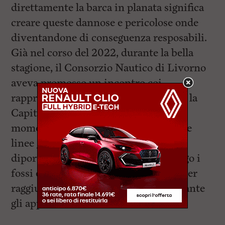
direttamente la barca in planata significa
creare queste dannose e pericolose onde
diventandone di conseguenza resposabili.
Già nel corso del 2022, durante la bella
stagione, il Consorzio Nautico di Livorno
aveva promosso un incontro coi
rappresentanti dell’Autorità Portuale, la
Capitaneria di Porto e la Polmare: un
momento di confronto utile a stabilire
linee guida comportamentali per i
diportisti livornesi che navigano lungo i
fossi e nelle zone antistanti il porto, per
raggiungere l’uscita dai Moli. Nonostante
gli appelli