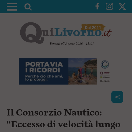
A
t
t
i
v
a
Venerdì 07 Agosto 2026 - 15:01
l
V
a
a
i
r
a
i
i
c
c
o
n
e
t
r
e
c
n
Il Consorzio Nautico:
u
a
t
i
“Eccesso di velocità lungo
p
r