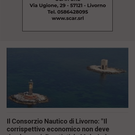
l
e
V
a
i
i
n
f
o
n
d
o
Il Consorzio Nautico di Livorno: "Il
corrispettivo economico non deve