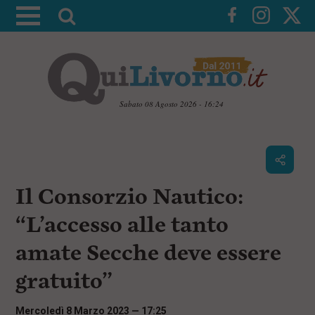
A
t
t
i
v
a
Sabato 08 Agosto 2026 - 16:24
l
V
a
a
i
r
a
i
i
c
Il Consorzio Nautico:
c
o
n
e
“L’accesso alle tanto
t
r
e
amate Secche deve essere
c
n
u
a
gratuito”
t
i
p
Mercoledì 8 Marzo 2023 — 17:25
r