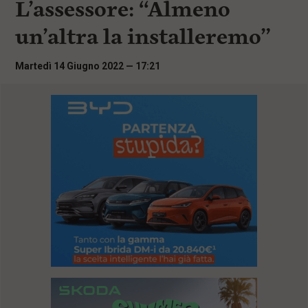
L’assessore: “Almeno
i
n
un’altra la installeremo”
c
i
p
Martedì 14 Giugno 2022 — 17:21
a
l
i
V
a
i
a
l
M
e
n
ù
P
r
i
n
c
i
p
a