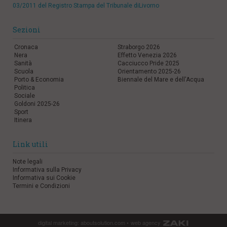
03/2011 del Registro Stampa del Tribunale diLivorno
Sezioni
Cronaca
Straborgo 2026
Nera
Effetto Venezia 2026
Sanità
Cacciucco Pride 2025
Scuola
Orientamento 2025-26
Porto & Economia
Biennale del Mare e dell'Acqua
Politica
Sociale
Goldoni 2025-26
Sport
Itinera
Link utili
Note legali
Informativa sulla Privacy
Informativa sui Cookie
Termini e Condizioni
digital marketing:
aboutsolution.com
•
web agency