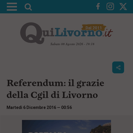
A
t
t
i
v
a
Sabato 08 Agosto 2026 - 19:18
l
V
a
a
i
r
a
i
i
c
Referendum: il grazie
c
o
n
e
della Cgil di Livorno
t
r
e
c
n
Martedì 6 Dicembre 2016 — 00:56
u
a
t
i
p
r