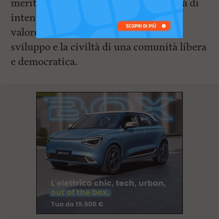
merito e sul lavoro ritroveremo l’unità di
intenti e la condivisione che sono un
valore inestimabile per la crescita, lo
sviluppo e la civiltà di una comunità libera
e democratica.