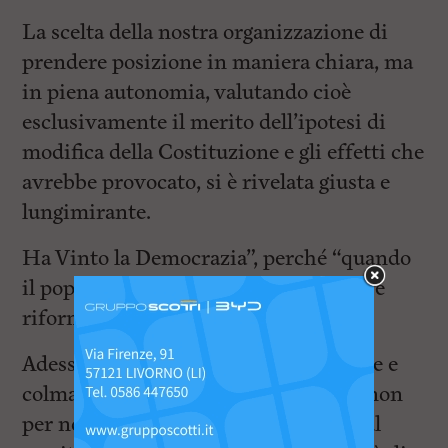
La scelta della nostra organizzazione di
prendere posizione in maniera chiara, ma
in piena autonomia, valutando cioè
esclusivamente il merito dell’ipotesi di
modifica della Costituzione e gli effetti che
avrebbe provocato, si è rivelata giusta e
lungimirante.
Ha Vinto la Democrazia”, perché “quando
il popolo può scegliere boccia le cattive
riforme.
Adesso c’è da gestire la ricomposizione e
colmare una frattura avvenuta certo non
per nostra volontà. Siamo certi che sul