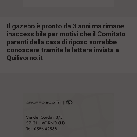
l
e
V
a
Il gazebo è pronto da 3 anni ma rimane
i
inaccessibile per motivi che il Comitato
i
n
parenti della casa di riposo vorrebbe
f
conoscere tramite la lettera inviata a
o
n
Quilivorno.it
d
o