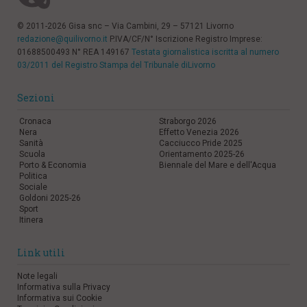
© 2011-2026 Gisa snc – Via Cambini, 29 – 57121 Livorno
redazione@quilivorno.it
P.IVA/CF/N° Iscrizione Registro Imprese:
01688500493 N° REA 149167
Testata giornalistica iscritta al numero
03/2011 del Registro Stampa del Tribunale diLivorno
Sezioni
Cronaca
Straborgo 2026
Nera
Effetto Venezia 2026
Sanità
Cacciucco Pride 2025
Scuola
Orientamento 2025-26
Porto & Economia
Biennale del Mare e dell'Acqua
Politica
Sociale
Goldoni 2025-26
Sport
Itinera
Link utili
Note legali
Informativa sulla Privacy
Informativa sui Cookie