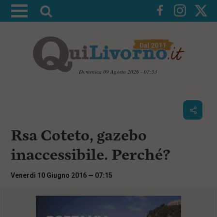
A
t
t
i
v
a
Domenica 09 Agosto 2026 - 07:53
l
V
a
a
i
r
a
i
i
c
Rsa Coteto, gazebo
c
o
n
e
inaccessibile. Perché?
t
r
e
c
n
Venerdì 10 Giugno 2016 — 07:15
u
a
t
i
p
r