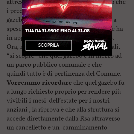
attrezzi ginnici e panchine? Sappiamo che
i precedenti collaudi per l’abigilità del
gazebo sono stati effettuati in passato a
spese del Consorzio di cooperative che ha
in appalto la gestione della Rsa Coteto.
Ora, ma chiediamo agli organi comunali,
“si scopre” che quel gazebo è in mezzo ad
un parco pubblico comunale e che
quindi tutto è di pertinenza del Comune.
Vorremmo ricordare
che quel gazebo fu
a lungo richiesto proprio per rendere più
vivibili i mesi dell’estate per i nostri
anziani , la riprova è che alla struttura si
accede direttamente dalla Rsa attraverso
un cancelletto e un camminamento