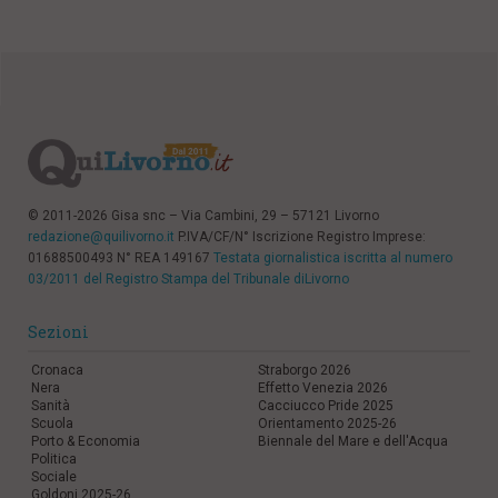
© 2011-2026 Gisa snc – Via Cambini, 29 – 57121 Livorno
redazione@quilivorno.it
P.IVA/CF/N° Iscrizione Registro Imprese:
01688500493 N° REA 149167
Testata giornalistica iscritta al numero
03/2011 del Registro Stampa del Tribunale diLivorno
Sezioni
Cronaca
Straborgo 2026
Nera
Effetto Venezia 2026
Sanità
Cacciucco Pride 2025
Scuola
Orientamento 2025-26
Porto & Economia
Biennale del Mare e dell'Acqua
Politica
Sociale
Goldoni 2025-26