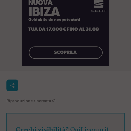
Riproduzione riservata
©
Cerchi visibilità?
QuiLivorno.it