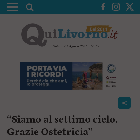
A
t
t
i
v
a
Sabato 08 Agosto 2026 - 00:07
l
V
a
a
i
r
a
i
i
c
c
o
n
e
t
r
e
c
n
“Siamo al settimo cielo.
u
a
t
i
Grazie Ostetricia”
p
r