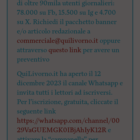
di oltre 90mila utenti giornalieri:
78.000 su Fb, 15.500 su Ig e 4.700
su X. Richiedi il pacchetto banner
e/o articolo redazionale a
commerciale@quilivorno.it
oppure
attraverso
questo link
per avere un
preventivo
QuiLivorno.it ha aperto il 12
dicembre 2023 il canale Whatsapp e
invita tutti i lettori ad iscriversi.
Per l’iscrizione, gratuita, cliccate il
seguente link
https://whatsapp.com/channel/00
29VaGUEMGK0IBjAhIyK12R
e
attivare la “campanella” per