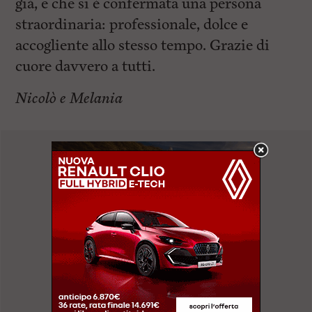
già, e che si è confermata una persona
straordinaria: professionale, dolce e
accogliente allo stesso tempo. Grazie di
cuore davvero a tutti.
Nicolò e Melania