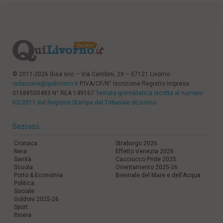
© 2011-2026 Gisa snc – Via Cambini, 29 – 57121 Livorno
redazione@quilivorno.it
P.IVA/CF/N° Iscrizione Registro Imprese:
01688500493 N° REA 149167
Testata giornalistica iscritta al numero
03/2011 del Registro Stampa del Tribunale diLivorno
Sezioni
Cronaca
Straborgo 2026
Nera
Effetto Venezia 2026
Sanità
Cacciucco Pride 2025
Scuola
Orientamento 2025-26
Porto & Economia
Biennale del Mare e dell'Acqua
Politica
Sociale
Goldoni 2025-26
Sport
Itinera