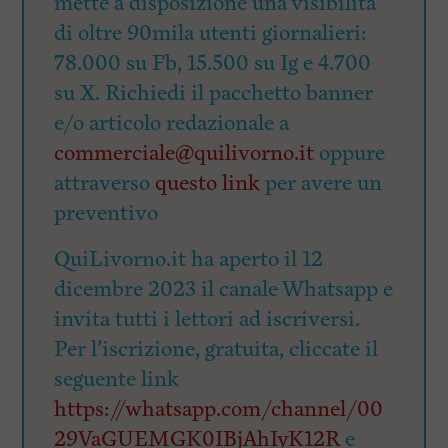
mette a disposizione una visibilità
di oltre 90mila utenti giornalieri:
78.000 su Fb, 15.500 su Ig e 4.700
su X. Richiedi il pacchetto banner
e/o articolo redazionale a
commerciale@quilivorno.it
oppure
attraverso
questo link
per avere un
preventivo
QuiLivorno.it ha aperto il 12
dicembre 2023 il canale Whatsapp e
invita tutti i lettori ad iscriversi.
Per l’iscrizione, gratuita, cliccate il
seguente link
https://whatsapp.com/channel/00
29VaGUEMGK0IBjAhIyK12R
e