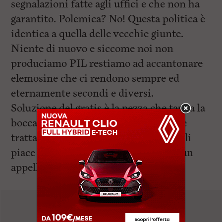
segnalazioni fatte agli uffici e che non ha
garantito. Polemica? No! Questa politica è
identica a quella delle vecchie giunte.
Niente di nuovo e siccome noi non
produciamo PIL restiamo ad accantonare
elemosine che ci rendono sempre ed
eternamente secondi e diversi.
Soluzione del gratis è la pezza che tappa la
bocca a chi, come me, chiede di essere
trattato come gli altri. Se poi ai disabili
piace questa soluzione allora cercate un
appellativo nuovo per