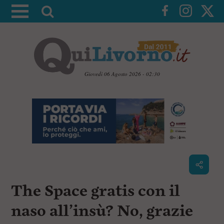
A
t
t
i
v
a
Giovedì 06 Agosto 2026 - 02:30
l
V
a
a
i
r
a
i
i
c
c
o
n
e
t
r
e
c
n
The Space gratis con il
u
a
t
i
naso all’insù? No, grazie
p
r